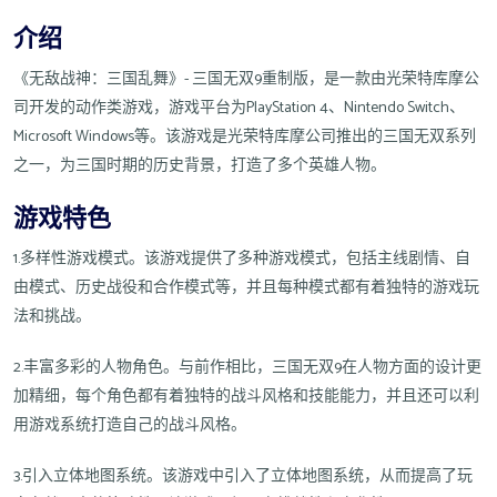
介绍
《无敌战神：三国乱舞》- 三国无双9重制版，是一款由光荣特库摩公
司开发的动作类游戏，游戏平台为PlayStation 4、Nintendo Switch、
Microsoft Windows等。该游戏是光荣特库摩公司推出的三国无双系列
之一，为三国时期的历史背景，打造了多个英雄人物。
游戏特色
1.多样性游戏模式。该游戏提供了多种游戏模式，包括主线剧情、自
由模式、历史战役和合作模式等，并且每种模式都有着独特的游戏玩
法和挑战。
2.丰富多彩的人物角色。与前作相比，三国无双9在人物方面的设计更
加精细，每个角色都有着独特的战斗风格和技能能力，并且还可以利
用游戏系统打造自己的战斗风格。
3.引入立体地图系统。该游戏中引入了立体地图系统，从而提高了玩