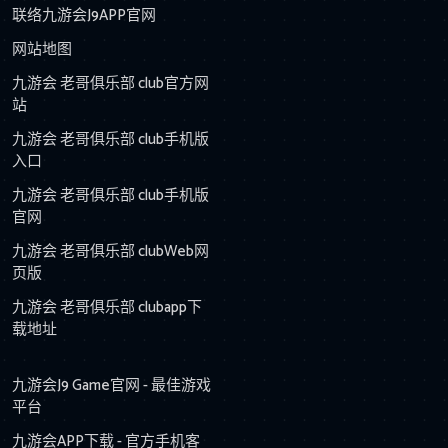
联络九游会J9APP官网
网站地图
九游会 老哥俱乐部 club官方网
站
九游会 老哥俱乐部 club手机版
入口
九游会 老哥俱乐部 club手机版
官网
九游会 老哥俱乐部 clubWeb网
页版
九游会 老哥俱乐部 clubapp下
载地址
九游会J9 Game官网 - 最佳游戏
平台
九游会APP下载 - 官方手机客