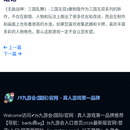
《无敌战神：三国乱舞》- 三国无双9重制版作为三国无双系列的新
作，不仅在剧情、人物和玩法上做出了很多优化和改进，而且在制作
和画面上也有着很高的水准。如果您喜欢收集武器和卡牌，喜欢丰富
多彩的人物角色，那么这款游戏一定不会让您失望。
上一篇
下一篇
Welcome访问✔J9九游会(国际)官网 - 真人游戏第一品牌推荐
【导航：baidu典ag】J9九游会入口首页2026最新版官网\登