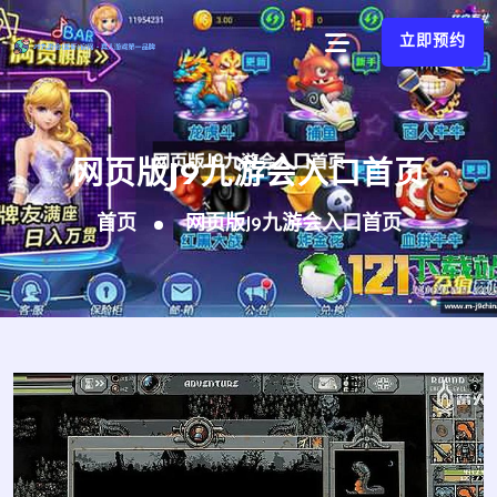
立即预约
网页版J9九游会入口首页
首页
网页版J9九游会入口首页