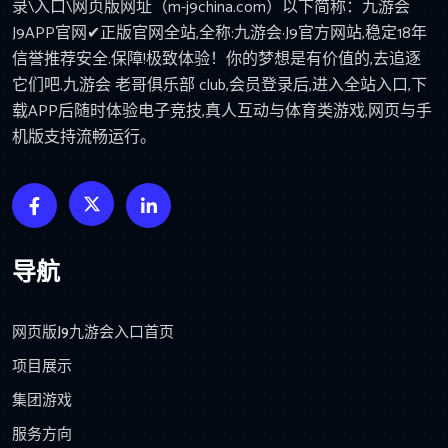
录\入口\网页版网址（m-j9china.com）以下简称：九游会
J9APP官网✔正版官网全站,全称:九游会·J9官方网站,稳定18年
信誉推荐安全.保障!极致体验！你的梦想是有价值的,去追逐
它们吧.九游会 老哥俱乐部 club,会员登录后,进入全站入口,下
载APP后随时体验电子竞技,真人互动与体育类游戏,网页与手
机版支持流畅运行。
导航
网页版J9九游会入口首页
项目展示
集团游戏
服务方向