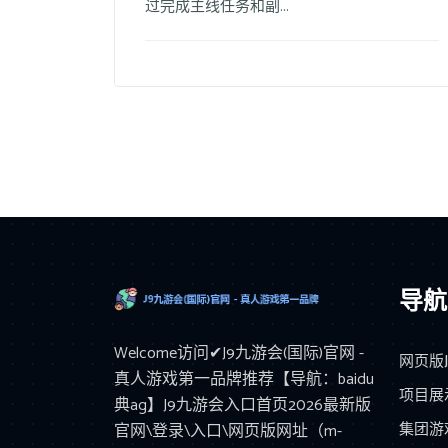
过完成主线任务和副...
导航
Welcome访问✔J9九游会(国际)官网 -
网页版
真人游戏第一品牌推荐【导航：baidu
项目展
典ag】J9九游会入口首页2026最新版
集团游
官网\登录\入口\网页版网址（m-