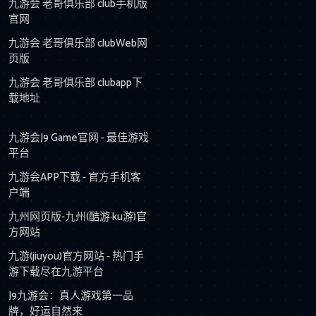
九游会 老哥俱乐部 club手机版
官网
九游会 老哥俱乐部 clubWeb网
页版
九游会 老哥俱乐部 clubapp下
载地址
九游会J9 Game官网 - 最佳游戏
平台
九游会APP下载 - 官方手机客
户端
九州网页版-九州(酷游·ku游)官
方网站
九游(jiuyou)官方网站 - 热门手
游下载尽在九游平台
J9九游会：真人游戏第一品
牌，好运自然来