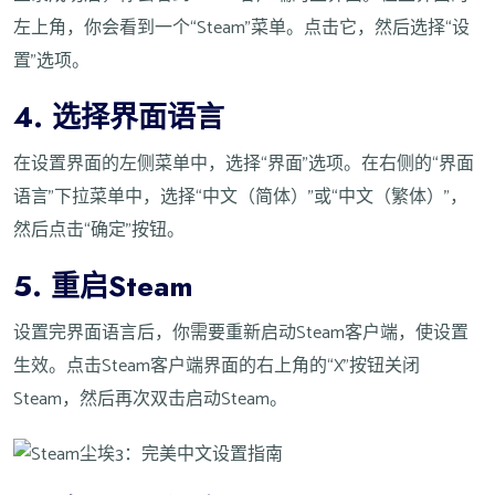
左上角，你会看到一个“Steam”菜单。点击它，然后选择“设
置”选项。
4. 选择界面语言
在设置界面的左侧菜单中，选择“界面”选项。在右侧的“界面
语言”下拉菜单中，选择“中文（简体）”或“中文（繁体）”，
然后点击“确定”按钮。
5. 重启Steam
设置完界面语言后，你需要重新启动Steam客户端，使设置
生效。点击Steam客户端界面的右上角的“X”按钮关闭
Steam，然后再次双击启动Steam。