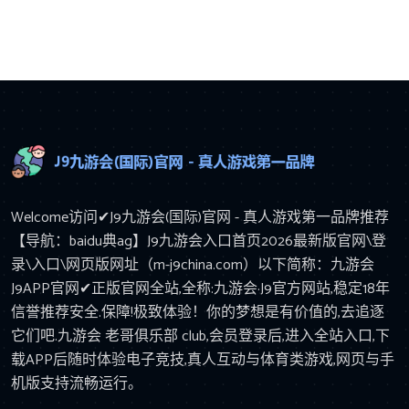
Welcome访问✔J9九游会(国际)官网 - 真人游戏第一品牌推荐
【导航：baidu典ag】J9九游会入口首页2026最新版官网\登
录\入口\网页版网址（m-j9china.com）以下简称：九游会
J9APP官网✔正版官网全站,全称:九游会·J9官方网站,稳定18年
信誉推荐安全.保障!极致体验！你的梦想是有价值的,去追逐
它们吧.九游会 老哥俱乐部 club,会员登录后,进入全站入口,下
载APP后随时体验电子竞技,真人互动与体育类游戏,网页与手
机版支持流畅运行。