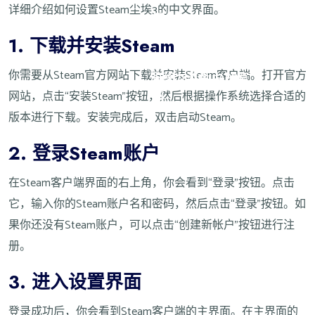
详细介绍如何设置Steam尘埃3的中文界面。
服务方向
1. 下载并安装Steam
你需要从Steam官方网站下载并安装Steam客户端。打开官方
联络九游会J9APP官
网
网站，点击“安装Steam”按钮，然后根据操作系统选择合适的
版本进行下载。安装完成后，双击启动Steam。
2. 登录Steam账户
在Steam客户端界面的右上角，你会看到“登录”按钮。点击
它，输入你的Steam账户名和密码，然后点击“登录”按钮。如
果你还没有Steam账户，可以点击“创建新帐户”按钮进行注
册。
3. 进入设置界面
登录成功后，你会看到Steam客户端的主界面。在主界面的