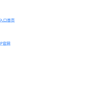
会入口首页
PP官网