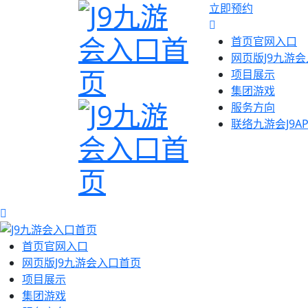
立即预约
首页官网入口
网页版J9九游
项目展示
集团游戏
服务方向
联络九游会J9A
首页官网入口
网页版J9九游会入口首页
项目展示
集团游戏