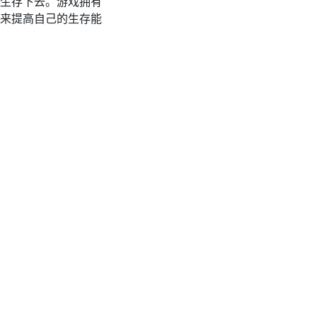
来生存下去。游戏拥有
用来提高自己的生存能