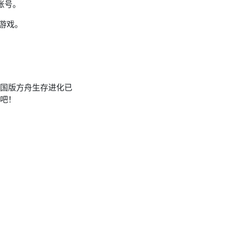
账号。
游戏。
。
中国版方舟生存进化已
趣吧！