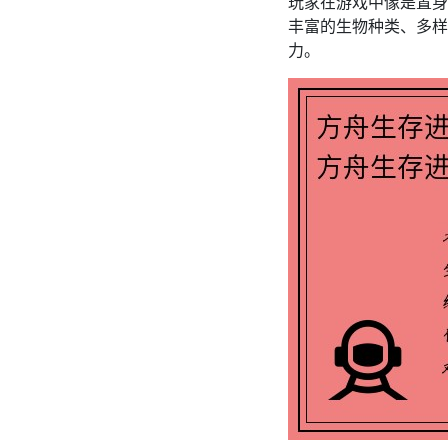
玩家在游戏中像是置
丰富的生物种类、多
力。